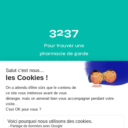
3237
Pour trouver une
pharmacie de garde
0,35€ / min + prix de l’appel
ou gratuitement :
www.3237.fr