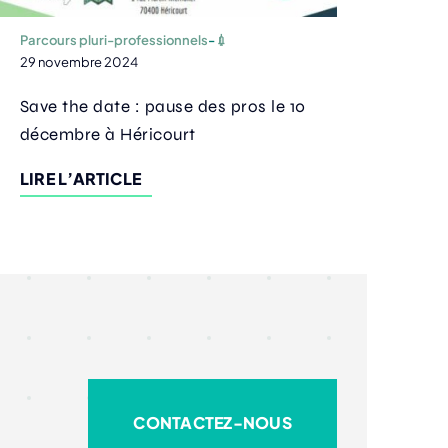
Parcou
28 oc
Parcours pluri-professionnels
-
💉
29 novembre 2024
Prés
des 
Save the date : pause des pros le 10
décembre à Héricourt
LIRE
LIRE L’ARTICLE
CONTACTEZ-NOUS