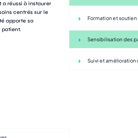
 a réussi à instaurer
soins centrés sur le
Formation et soutien
té apporte sa
 patient.
Sensibilisation des p
Suivi et amélioration
ues