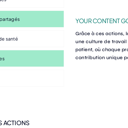
 partagés
YOUR CONTENT G
Grâce à ces actions, l
de santé
une culture de travail 
patient, où chaque pr
contribution unique po
les
S ACTIONS