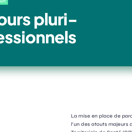
urt
ours pluri-
essionnels
La mise en place de parc
l’un des atouts majeurs