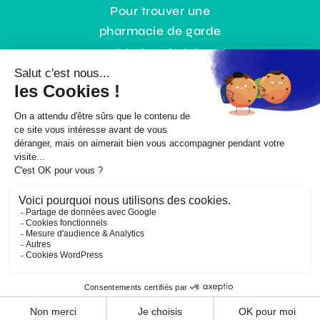
Pour trouver une
pharmacie de garde
0,35€ / min + prix de l’appel
ou gratuitement :
www.3237.fr
© Copyright |
Mentions légales
|
Politique RGPD
| Un site
En bas de
chez moi