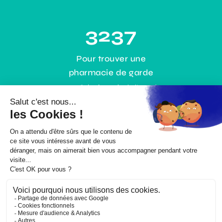
3237
Pour trouver une
pharmacie de garde
0,35€ / min + prix de l’appel
ou gratuitement :
www.3237.fr