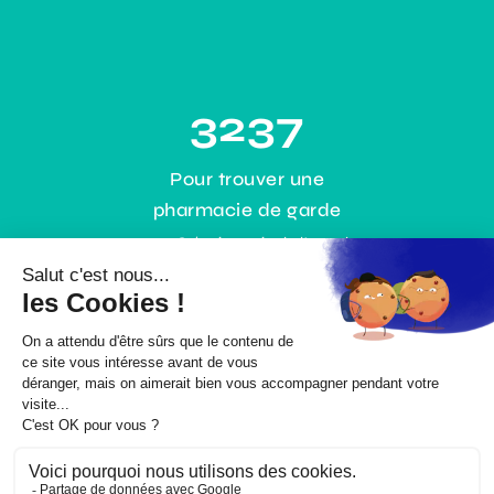
3237
Pour trouver une
pharmacie de garde
0,35€ / min + prix de l’appel
ou gratuitement :
www.3237.fr