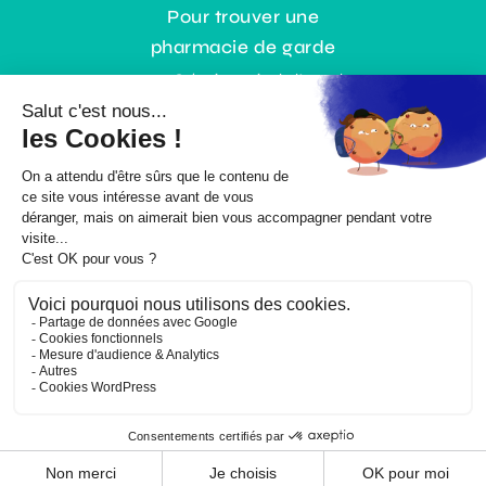
Pour trouver une
pharmacie de garde
0,35€ / min + prix de l’appel
ou gratuitement :
www.3237.fr
© Copyright |
Mentions légales
|
Politique RGPD
| Un site
En bas de
chez moi