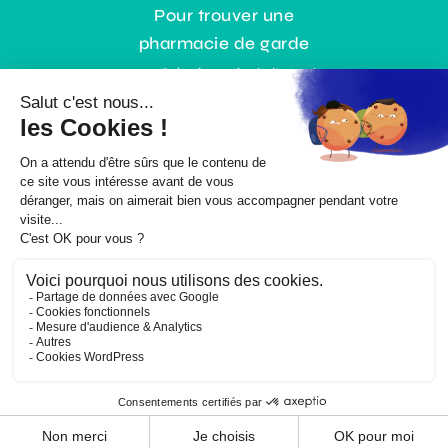
Pour trouver une
pharmacie de garde
0,35€ / min + prix de l’appel
ou gratuitement :
www.3237.fr
© Copyright |
Mentions légales
|
Politique RGPD
| Un site
En bas de
chez moi