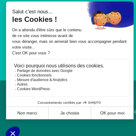
116 117
Pour trouver un médecin de
garde
0,06€ / min + prix de l’appel
/De 20h00 à 24h00, Week-end et
jours fériés
© 