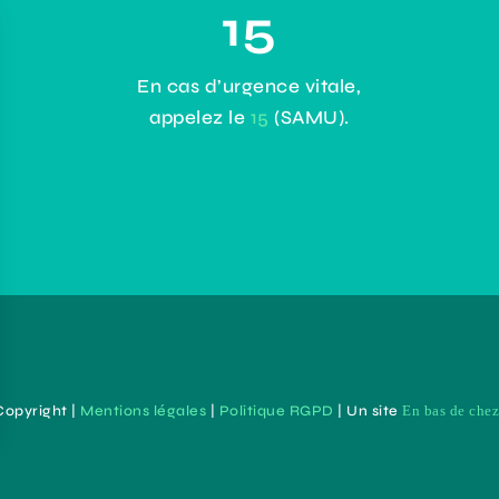
15
En cas d’urgence vitale,
appelez le
15
(SAMU).
Copyright |
Mentions légales
|
Politique RGPD
| Un site
En bas de che