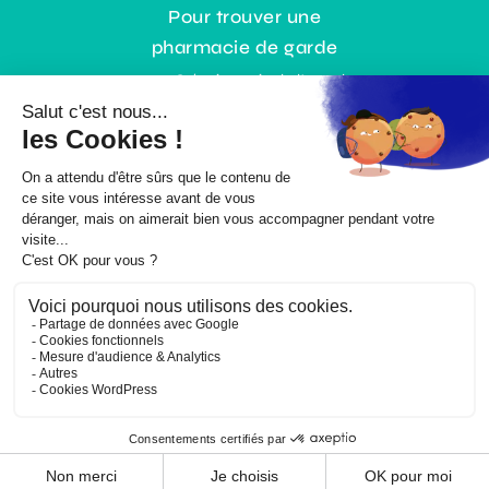
Pour trouver une
pharmacie de garde
0,35€ / min + prix de l’appel
ou gratuitement :
www.3237.fr
© Copyright |
Mentions légales
|
Politique RGPD
| Un site
En bas de
chez moi