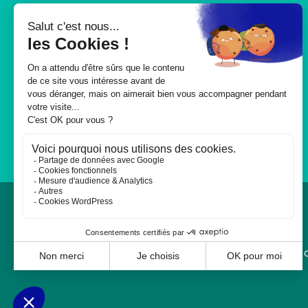
116 117
Pour trouver un médecin de
garde
0,06€ / min + prix de l’appel
/De 20h00 à 24h00, Week-end et
jours fériés
© 