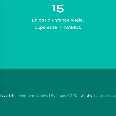
15
En cas d’urgence vitale,
appelez le
15
(SAMU).
Copyright |
Mentions légales
|
Politique RGPD
| Un site
En bas de che